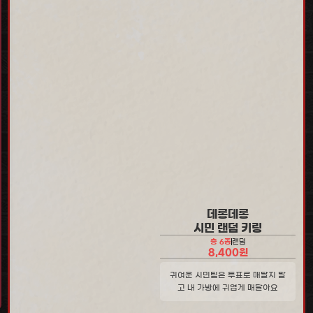
데롱데롱
시민 랜덤 키링
총 6종
랜덤
총 6종
랜덤
8,400원
42시티 시민들이 말랑해졌어요! 말
귀여운 시민팀은 투표로 매달지 말
랑? 말랑!
고 내 가방에 귀엽게 매달아요