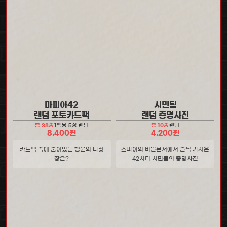
마피아42
시민팀
랜덤 포토카드팩
랜덤 증명사진
총 38종
1팩당 5장 랜덤
총 10종
랜덤
8,400원
4,200원
카드팩 속에 숨어있는 행운의 다섯
스파이의 비밀문서에서 슬쩍 가져온
장은?
42시티 시민들의 증명사진