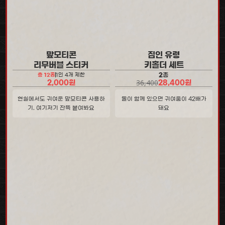
맢모티콘
짐인 유령
리무버블 스티커
키홀더 세트
2종
총 12종
1인 4개 제한
36,400
2,000원
28,400원
현실에서도 귀여운 맢모티콘 사용하
둘이 함께 있으면 귀여움이 42배가
기. 여기저기 잔뜩 붙여봐요
돼요