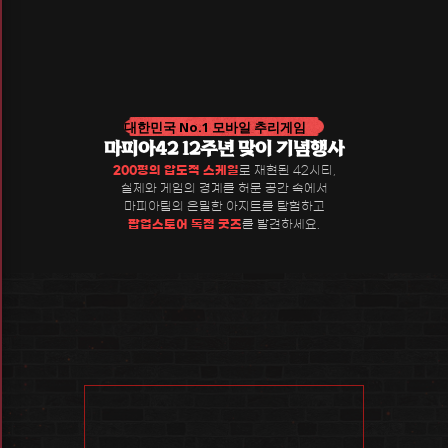
특종 기사를 낼 수 있을까?
대한민국 No.1 모바일 추리게임
마피아42 12주년 맞이 기념행사
200평의 압도적 스케일
로 재현된 42시티,
실제와 게임의 경계를 허문 공간 속에서
마피아팀의 은밀한 아지트를 탐험하고
팝업스토어 독점 굿즈
를 발견하세요.
장소