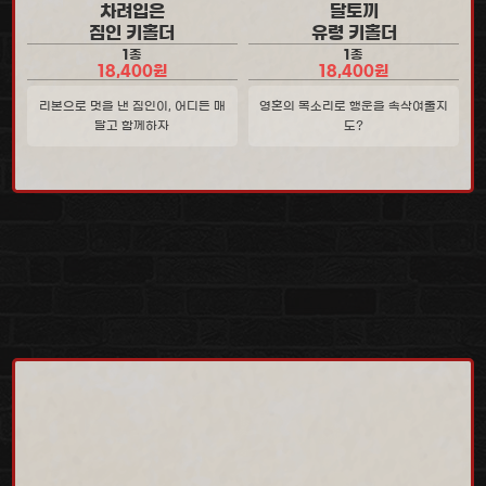
차려입은
달토끼
짐인 키홀더
유령 키홀더
1종
1종
18,400원
18,400원
리본으로 멋을 낸 짐인이, 어디든 매
영혼의 목소리로 행운을 속삭여줄지
달고 함께하자
도?
더 귀엽고, 소장하고 싶은 리스트를 확인하세요.